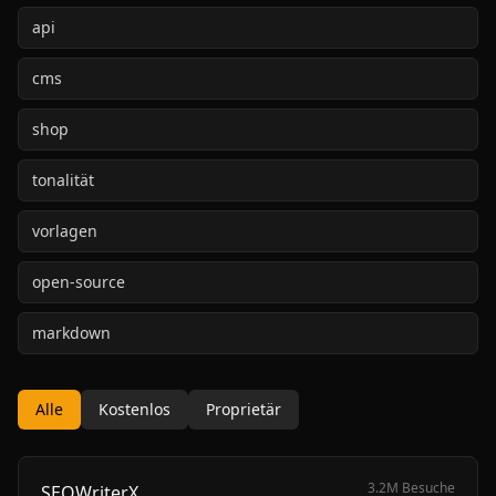
api
cms
shop
tonalität
vorlagen
open‑source
markdown
Alle
Kostenlos
Proprietär
3.2M
Besuche
SEOWriterX