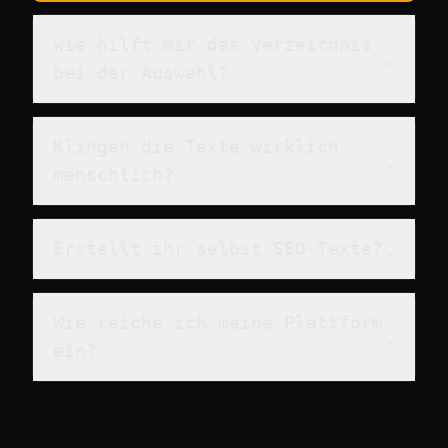
Wie hilft mir das Verzeichnis
⌄
bei der Auswahl?
Klingen die Texte wirklich
⌄
menschlich?
Erstellt ihr selbst SEO‑Texte?
⌄
Wie reiche ich meine Plattform
⌄
ein?